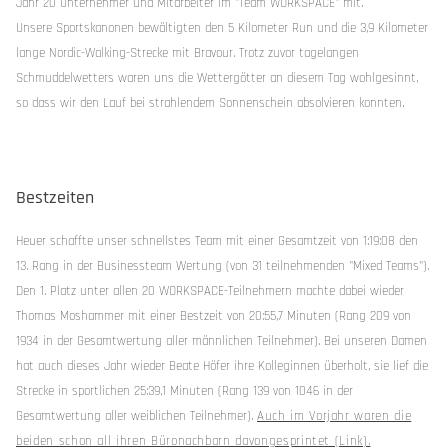
Jahr 20 Unternehmer und Mitarbeiter im "Team WORKSPACE" mit.
Unsere Sportskanonen bewältigten den 5 Kilometer Run und die 3,9 Kilometer
lange Nordic-Walking-Strecke mit Bravour. Trotz zuvor tagelangen
Schmuddelwetters waren uns die Wettergötter an diesem Tag wohlgesinnt,
so dass wir den Lauf bei strahlendem Sonnenschein absolvieren konnten.
Bestzeiten
Heuer schaffte unser schnellstes Team mit einer Gesamtzeit von 1:19:08 den
13. Rang in der Businessteam Wertung (von 31 teilnehmenden "Mixed Teams").
Den 1. Platz unter allen 20 WORKSPACE-Teilnehmern machte dabei wieder
Thomas Moshammer mit einer Bestzeit von 20:55,7 Minuten (Rang 209 von
1934 in der Gesamtwertung aller männlichen Teilnehmer). Bei unseren Damen
hat auch dieses Jahr wieder Beate Höfer ihre Kolleginnen überholt, sie lief die
Strecke in sportlichen 25:39,1 Minuten (Rang 139 von 1046 in der
Gesamtwertung aller weiblichen Teilnehmer).
Auch im Vorjahr waren die
beiden schon all ihren Büronachbarn davongesprintet (Link).