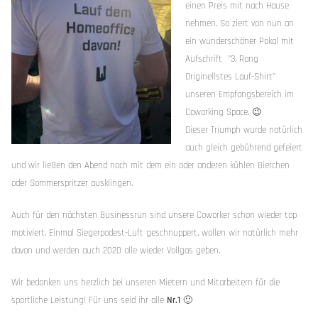
einen Preis mit nach Hause
nehmen. So ziert von nun an
ein wunderschöner Pokal mit
Aufschrift "3. Rang
Originellstes Lauf-Shirt"
unseren Empfangsbereich im
Coworking Space. 😉
Dieser Triumph wurde natürlich
auch gleich gebührend gefeiert
und wir ließen den Abend noch mit dem ein oder anderen kühlen Bierchen
oder Sommerspritzer ausklingen.
Auch für den nächsten Businessrun sind unsere Coworker schon wieder top
motiviert. Einmal Siegerpodest-Luft geschnuppert, wollen wir natürlich mehr
davon und werden auch 2020 alle wieder Vollgas geben.
Wir bedanken uns herzlich bei unseren Mietern und Mitarbeitern für die
sportliche Leistung! Für uns seid ihr alle
Nr.1
🙂