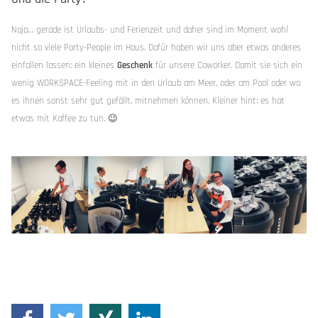
Naja… gerade ist Urlaubs- und Ferienzeit und daher sind im Moment wohl
nicht so viele Party-People im Haus. Dafür haben wir uns aber etwas anderes
einfallen lassen: ein kleines
Geschenk
für unsere Coworker. Damit sie sich ein
wenig WORKSPACE-Feeling mit in den Urlaub am Meer, oder am Pool oder wo
es ihnen sonst sehr gut gefällt, mitnehmen können. Kleiner hint: es hat
etwas mit Kaffee zu tun. 😉