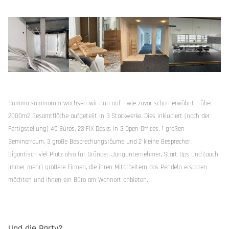
Summa summarum wachsen wir nun auf - wie zuvor schon erwähnt - über
2000m2 Gesamtfläche aufgeteilt in 3 Stockwerke. Dies inkludiert (nach der
Fertigstellung) 49 Büros, 23 FIX Desks in 3 Open Offices, 1 großen
Seminarraum, 3 große Besprechungsräume und 2 kleine Besprecher.
Gigantisch viel Platz also für Gründer, Jungunternehmer, Start Ups und (auch
immer mehr) größere Firmen, die ihren Mitarbeitern das Pendeln ersparen
möchten und ihnen ein Büro am Wohnort anbieten.
Und die Party?