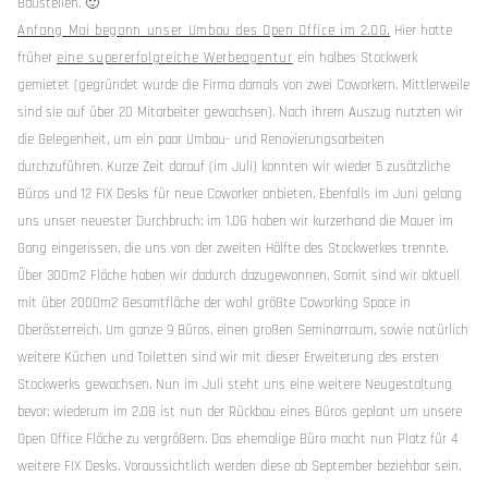
Baustellen. 🙂
Anfang Mai begann unser Umbau des Open Office im 2.OG.
Hier hatte
früher
eine supererfolgreiche Werbeagentur
ein halbes Stockwerk
gemietet (gegründet wurde die Firma damals von zwei Coworkern. Mittlerweile
sind sie auf über 20 Mitarbeiter gewachsen). Nach ihrem Auszug nutzten wir
die Gelegenheit, um ein paar Umbau- und Renovierungsarbeiten
durchzuführen. Kurze Zeit darauf (im Juli) konnten wir wieder 5 zusätzliche
Büros und 12 FIX Desks für neue Coworker anbieten. Ebenfalls im Juni gelang
uns unser neuester Durchbruch: im 1.OG haben wir kurzerhand die Mauer im
Gang eingerissen, die uns von der zweiten Hälfte des Stockwerkes trennte.
Über 300m2 Fläche haben wir dadurch dazugewonnen. Somit sind wir aktuell
mit über 2000m2 Gesamtfläche der wohl größte Coworking Space in
Oberösterreich. Um ganze 9 Büros, einen großen Seminarraum, sowie natürlich
weitere Küchen und Toiletten sind wir mit dieser Erweiterung des ersten
Stockwerks gewachsen. Nun im Juli steht uns eine weitere Neugestaltung
bevor: wiederum im 2.OG ist nun der Rückbau eines Büros geplant um unsere
Open Office Fläche zu vergrößern. Das ehemalige Büro macht nun Platz für 4
weitere FIX Desks. Voraussichtlich werden diese ab September beziehbar sein.